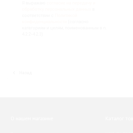
Я выражаю
согласие на передачу и
обработку персональных данных
в
соответствии с
Политикой
конфиденциальности
(согласно
категориям и целям, поименованным в п.
4.2.2-4.2.3)
Назад
О нашем магазине
Каталог то