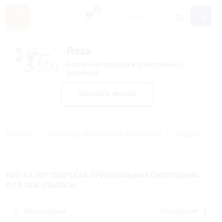
0
Лоза
Розничная продажа алкогольных
напитков
ЗАКАЗАТЬ ЗВОНОК
Главная
ЛИКЁРЫ,НАСТОЙКИ,БАЛЬЗАМЫ
Ладога
Нас-ка гор "Царская Оригинальная Смородина" 0,7л 38%
(Ладога)
НАС-КА ГОР "ЦАРСКАЯ ОРИГИНАЛЬНАЯ СМОРОДИНА"
0,7Л 38% (ЛАДОГА)
Предыдущий
Следующий