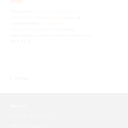
Я выражаю
согласие на передачу и
обработку персональных данных
в
соответствии с
Политикой
конфиденциальности
(согласно
категориям и целям, поименованным в п.
4.2.2-4.2.3)
Назад
Контакты
+7 (496) 795-60-69
МО, г. Домодедово