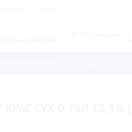
ТНАЯ КАРТА
КОНТАКТЫ
АКЦИИ
МО, г. Домодедово
когольных напитков
ШАМПАНСКОЕ ИГРИСТЫЕ
РОМ,
ЛИКЁРЫ,НАСТОЙКИ,БАЛЬЗАМЫ
ВИНА
не NR" крас сух 0,75л 12,3% (Фанагория)
" КРАС СУХ 0,75Л 12,3%