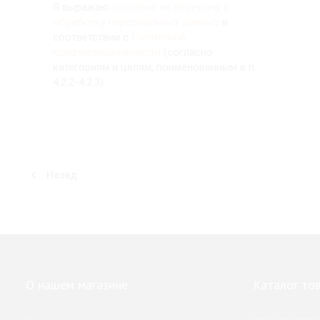
Я выражаю
согласие на передачу и
обработку персональных данных
в
соответствии с
Политикой
конфиденциальности
(согласно
категориям и целям, поименованным в п.
4.2.2-4.2.3)
Назад
О нашем магазине
Каталог то