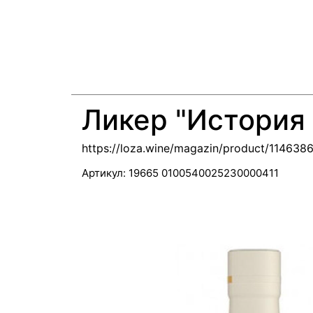
Ликер "История
https://loza.wine/magazin/product/114638
Артикул:
19665 0100540025230000411